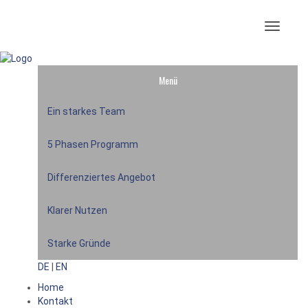
Menü
Ein starkes Team
5 Phasen Programm
Differenziertes Angebot
Klarer Nutzen
Starke Gründe
DE
|
EN
Home
Kontakt